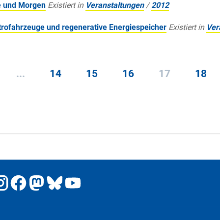
e und Morgen
Existiert in
Veranstaltungen
/
2012
ktrofahrzeuge und regenerative Energiespeicher
Existiert in
Ver
...
14
15
16
17
18