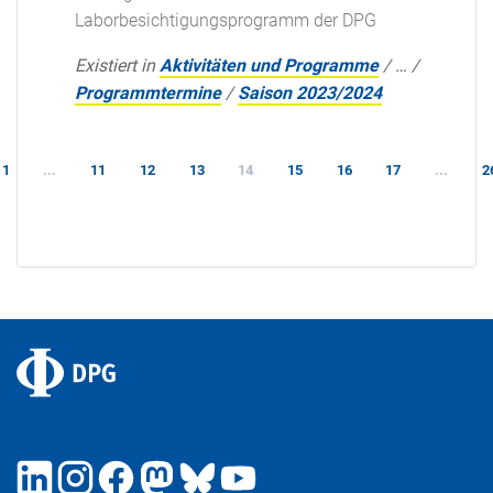
Laborbesichtigungsprogramm der DPG
Existiert in
Aktivitäten und Programme
/
…
/
Programmtermine
/
Saison 2023/2024
1
...
11
12
13
14
15
16
17
...
2