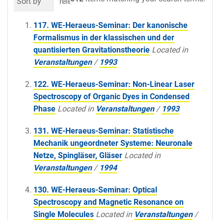
Sort by
relevance
date (newest first)
al
117. WE-Heraeus-Seminar: Der kanonische
Formalismus in der klassischen und der
quantisierten Gravitationstheorie
Located in
Veranstaltungen
/
1993
122. WE-Heraeus-Seminar: Non-Linear Laser
Spectroscopy of Organic Dyes in Condensed
Phase
Located in
Veranstaltungen
/
1993
131. WE-Heraeus-Seminar: Statistische
Mechanik ungeordneter Systeme: Neuronale
Netze, Spingläser, Gläser
Located in
Veranstaltungen
/
1994
130. WE-Heraeus-Seminar: Optical
Spectroscopy and Magnetic Resonance on
Single Molecules
Located in
Veranstaltungen
/