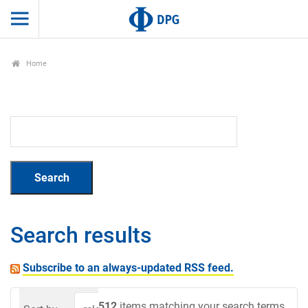
Home
Search results
Subscribe to an always-updated RSS feed.
512
items matching your search terms.