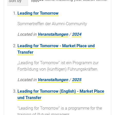
Sort by
relevance
date (newest first)
al
Leading for Tomorrow
Sommertreffen der Alumni-Community
Located in
Veranstaltungen
/
2024
Leading for Tomorrow - Market Place und
Transfer
„Leading for Tomorrow“ ist ein Programm zur
Fortbildung von (künftigen) Führungskräften.
Located in
Veranstaltungen
/
2025
Leading for Tomorrow (English) - Market Place
und Transfer
"Leading for Tomorrow" is a programme for the
training of (future) managers.