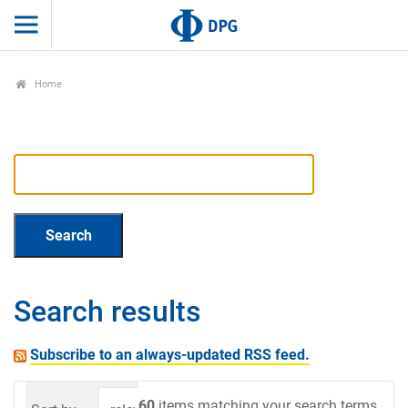
Home
Search results
Subscribe to an always-updated RSS feed.
60
items matching your search terms.