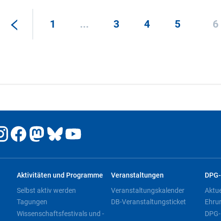
1
...
3
4
5
6
Aktivitäten und Programme
Veranstaltungen
DPG-
Selbst aktiv werden
Veranstaltungskalender
Aktu
Tagungen
DB-Veranstaltungsticket
Ehru
Wissenschaftsfestivals und -
DPG-