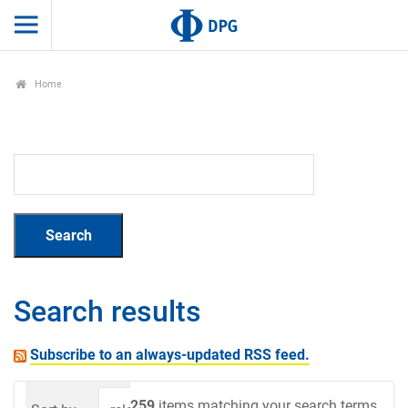
Home
Search results
Subscribe to an always-updated RSS feed.
259
items matching your search terms.