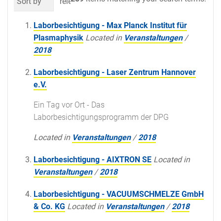
Sort by
relevance
date (newest first)
al
Laborbesichtigung - Max Planck Institut für
Plasmaphysik
Located in
Veranstaltungen
/
2018
Laborbesichtigung - Laser Zentrum Hannover
e.V.
Ein Tag vor Ort - Das
Laborbesichtigungsprogramm der DPG
Located in
Veranstaltungen
/
2018
Laborbesichtigung - AIXTRON SE
Located in
Veranstaltungen
/
2018
Laborbesichtigung - VACUUMSCHMELZE GmbH
& Co. KG
Located in
Veranstaltungen
/
2018