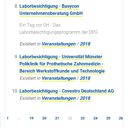
Laborbesichtigung - Basycon
Unternehmensberatung GmbH
Ein Tag vor Ort - Das
Laborbesichtigungsprogramm der DPG
Existiert in
Veranstaltungen
/
2018
Laborbesichtigung - Universität Münster
Poliklinik für Prothetische Zahnmedizin -
Bereich Werkstoffkunde und Technologie
Existiert in
Veranstaltungen
/
2018
Laborbesichtigung - Covestro Deutschland AG
Existiert in
Veranstaltungen
/
2018
1
...
19
20
21
22
23
24
25
26