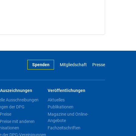
Spenden
Mitgliedschaft
Presse
Auszeichnungen
Veröffentlichungen
elle Ausschreibungen
Aktuelles
ngen der DPG
Publikationen
Preise
Magazine und Online-
Angebote
Preise mit anderen
nisationen
Fachzeitschriften
e der DPG-Vereinigungen