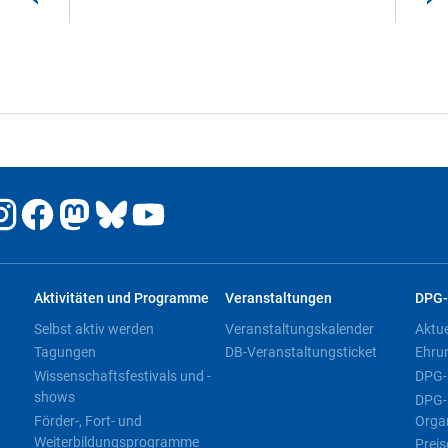
Aktivitäten und Programme
Veranstaltungen
DPG-
Selbst aktiv werden
Veranstaltungskalender
Aktu
Tagungen
DB-Veranstaltungsticket
Ehru
Wissenschaftsfestivals und -
DPG-
shows
DPG-
Förder-, Fort- und
Orga
Weiterbildungsprogramme
Preis