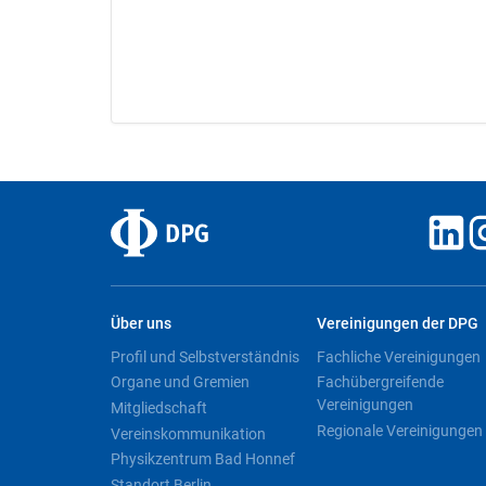
Über uns
Vereinigungen der DPG
Profil und Selbstverständnis
Fachliche Vereinigungen
Organe und Gremien
Fachübergreifende
Vereinigungen
Mitgliedschaft
Regionale Vereinigungen
Vereinskommunikation
Physikzentrum Bad Honnef
Standort Berlin