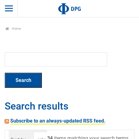
Home
Search results
Subscribe to an always-updated RSS feed.
34
items matching your search terms.