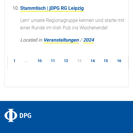
Stammtisch | jDPG RG Leipzig
Lern' unsere Regionagruppe kennen und starte mit
einer Runde im Irish Pub ins Wochenende!
Located in
Veranstaltungen
/
2024
1
...
10
11
12
13
14
15
16