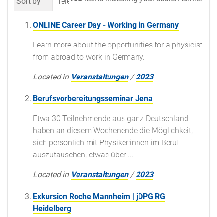
Sort by
relevance
date (newest first)
al
ONLINE Career Day - Working in Germany
Learn more about the opportunities for a physicist
from abroad to work in Germany.
Located in
Veranstaltungen
/
2023
Berufsvorbereitungsseminar Jena
Etwa 30 Teilnehmende aus ganz Deutschland
haben an diesem Wochenende die Möglichkeit,
sich persönlich mit Physiker:innen im Beruf
auszutauschen, etwas über ...
Located in
Veranstaltungen
/
2023
Exkursion Roche Mannheim | jDPG RG
Heidelberg