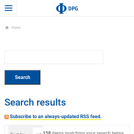
Home
Search results
Subscribe to an always-updated RSS feed.
158
items matching your search terms.