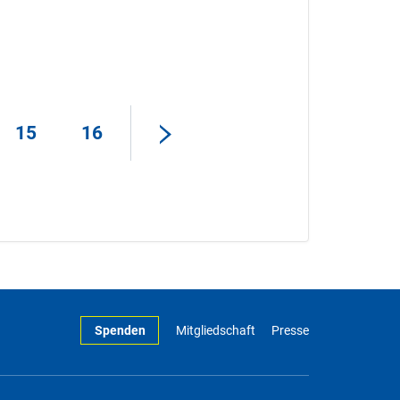
15
16
Spenden
Mitgliedschaft
Presse