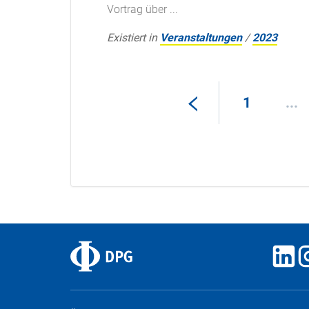
Vortrag über ...
Existiert in
Veranstaltungen
/
2023
1
...