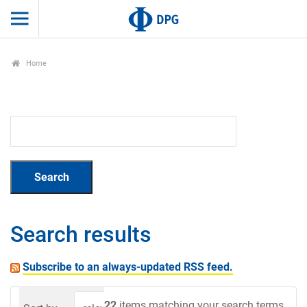
Home
Search results
Subscribe to an always-updated RSS feed.
22
items matching your search terms.