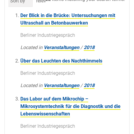
Sort by
relevance
date (newest first)
al
Der Blick in die Brücke: Untersuchungen mit
Ultraschall an Betonbauwerken
Berliner Industriegespräch
Located in
Veranstaltungen
/
2018
Über das Leuchten des Nachthimmels
Berliner Industriegespräch
Located in
Veranstaltungen
/
2018
Das Labor auf dem Mikrochip –
Mikrosystemtechnik für die Diagnostik und die
Lebenswissenschaften
Berliner Industriegespräch