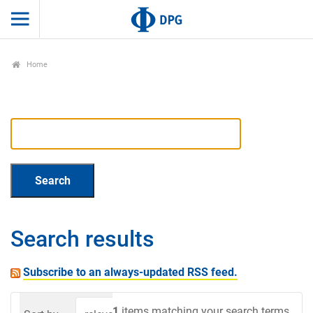
Home
Search results
Subscribe to an always-updated RSS feed.
1
items matching your search terms.