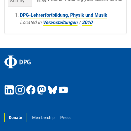
Sort by
relevance
date (newest first)
al
DPG-Lehrerfortbildung, Physik und Musik
Located in
Veranstaltungen
/
2010
Donate
Membership
Press