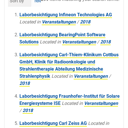
Sort by
relevance
date (newest first)
al
Laborbesichtigung Infineon Technologies AG
Located in
Veranstaltungen
/
2018
Laborbesichtigung BearingPoint Software
Solutions
Located in
Veranstaltungen
/
2018
Laborbesichtigung Carl-Thiem-Klinikum Cottbus
GmbH, Klinik für Radioonkologie und
Strahlentherapie Abteilung Medizinische
Strahlenphysik
Located in
Veranstaltungen
/
2018
Laborbesichtigung Fraunhofer-Institut für Solare
Energiesysteme ISE
Located in
Veranstaltungen
/
2018
Laborbesichtigung Carl Zeiss AG
Located in