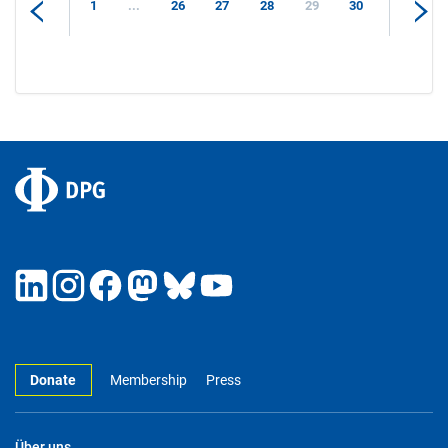
1
...
26
27
28
29
30
Donate
Membership
Press
Über uns