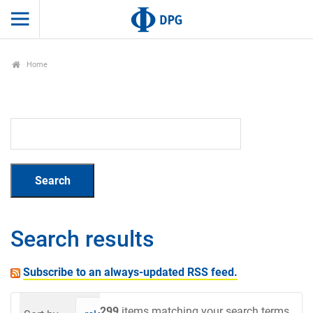
Home
Search results
Subscribe to an always-updated RSS feed.
299
items matching your search terms.