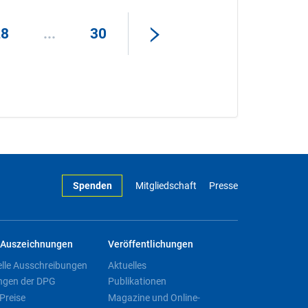
28
...
30
Spenden
Mitgliedschaft
Presse
Auszeichnungen
Veröffentlichungen
elle Ausschreibungen
Aktuelles
ngen der DPG
Publikationen
Preise
Magazine und Online-