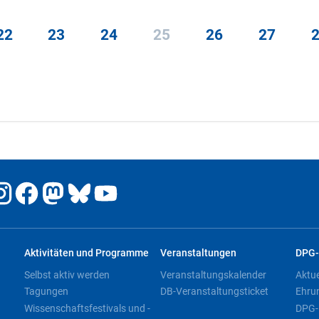
22
23
24
25
26
27
Aktivitäten und Programme
Veranstaltungen
DPG-
Selbst aktiv werden
Veranstaltungskalender
Aktu
Tagungen
DB-Veranstaltungsticket
Ehru
Wissenschaftsfestivals und -
DPG-