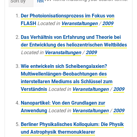
Sort by
relevance
date (newest first)
al
Der Photoionisationsprozess im Fokus von
FLASH
Located in
Veranstaltungen
/
2009
Das Verhältnis von Erfahrung und Theorie bei
der Entwicklung des heliozentrischen Weltbildes
Located in
Veranstaltungen
/
2009
Wie entwickeln sich Scheibengalaxien?
Multiwellenlängen-Beobachtungen des
interstellaren Mediums als Schlüssel zum
Verständnis
Located in
Veranstaltungen
/
2009
Nanopartikel: Von den Grundlagen zur
Anwendung
Located in
Veranstaltungen
/
2009
Berliner Physikalisches Kolloquium: Die Physik
und Astrophysik thermonuklearer