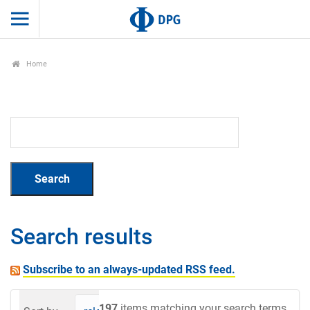
Home
Search results
Subscribe to an always-updated RSS feed.
197
items matching your search terms.