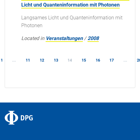
Licht und Quanteninformation mit Photonen
Langsames Licht und Quanteninformation mit
Photonen
Located in
Veranstaltungen
/
2008
1
...
11
12
13
14
15
16
17
...
2