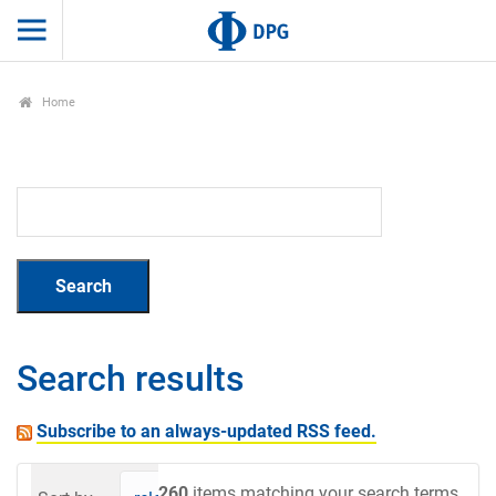
Home
Search results
Subscribe to an always-updated RSS feed.
260
items matching your search terms.