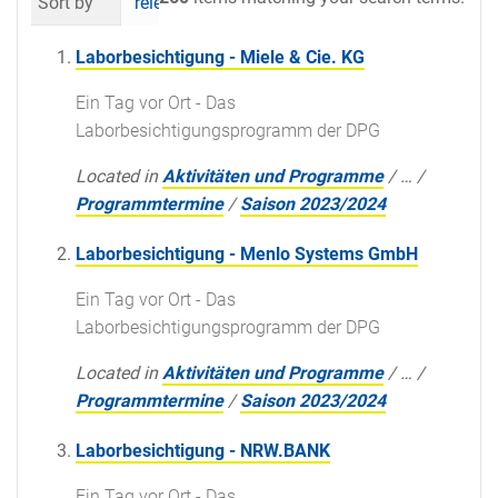
Sort by
relevance
date (newest first)
al
Laborbesichtigung - Miele & Cie. KG
Ein Tag vor Ort - Das
Laborbesichtigungsprogramm der DPG
Located in
Aktivitäten und Programme
/
…
/
Programmtermine
/
Saison 2023/2024
Laborbesichtigung - Menlo Systems GmbH
Ein Tag vor Ort - Das
Laborbesichtigungsprogramm der DPG
Located in
Aktivitäten und Programme
/
…
/
Programmtermine
/
Saison 2023/2024
Laborbesichtigung - NRW.BANK
Ein Tag vor Ort - Das