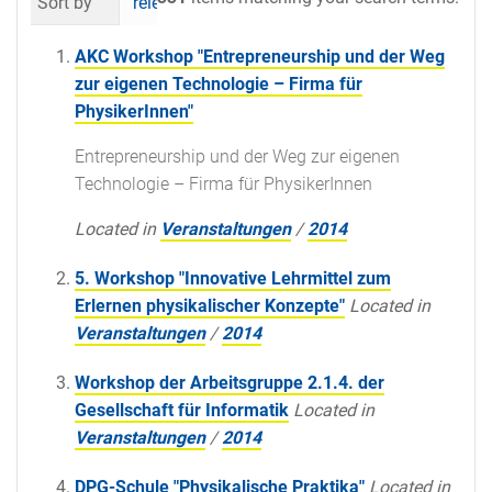
Sort by
relevance
date (newest first)
al
AKC Workshop "Entrepreneurship und der Weg
zur eigenen Technologie – Firma für
PhysikerInnen"
Entrepreneurship und der Weg zur eigenen
Technologie – Firma für PhysikerInnen
Located in
Veranstaltungen
/
2014
5. Workshop "Innovative Lehrmittel zum
Erlernen physikalischer Konzepte"
Located in
Veranstaltungen
/
2014
Workshop der Arbeitsgruppe 2.1.4. der
Gesellschaft für Informatik
Located in
Veranstaltungen
/
2014
DPG-Schule "Physikalische Praktika"
Located in