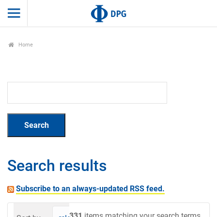
Home
Search results
Subscribe to an always-updated RSS feed.
331
items matching your search terms.