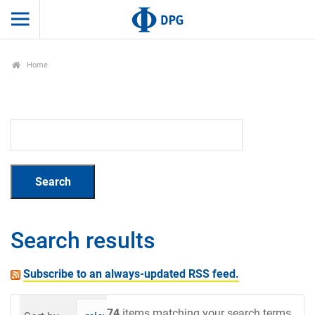
Home
Search results
Subscribe to an always-updated RSS feed.
74
items matching your search terms.