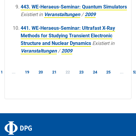
443. WE-Heraeus-Seminar: Quantum Simulators
Existiert in
Veranstaltungen
/
2009
441. WE-Heraeus-Seminar: Ultrafast X-Ray
Methods for Studying Transient Electronic
Structure and Nuclear Dynamics
Existiert in
Veranstaltungen
/
2009
1
...
19
20
21
22
23
24
25
...
5