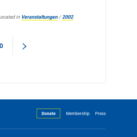
ocated in
Veranstaltungen
/
2002
0
Donate
Membership
Press