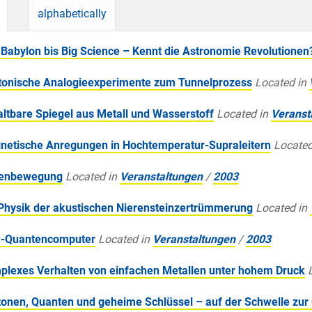
alphabetically
 Babylon bis Big Science – Kennt die Astronomie Revolutionen
otonische Analogieexperimente zum Tunnelprozess
Located in
altbare Spiegel aus Metall und Wasserstoff
Located in
Veranst
gnetische Anregungen in Hochtemperatur-Supraleitern
Located
ünenbewegung
Located in
Veranstaltungen
/
2003
e Physik der akustischen Nierensteinzertrümmerung
Located in
in-Quantencomputer
Located in
Veranstaltungen
/
2003
mplexes Verhalten von einfachen Metallen unter hohem Druck
itonen, Quanten und geheime Schlüssel – auf der Schwelle zu