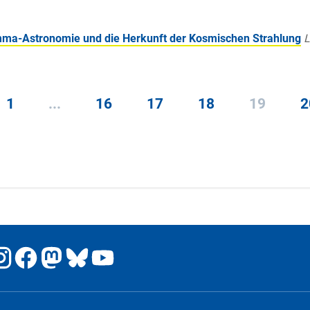
amma-Astronomie und die Herkunft der Kosmischen Strahlung
L
1
...
16
17
18
19
2