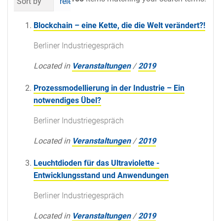
Sort by
relevance
date (newest first)
al
Blockchain – eine Kette, die die Welt verändert?!
Berliner Industriegespräch
Located in
Veranstaltungen
/
2019
Prozessmodellierung in der Industrie – Ein
notwendiges Übel?
Berliner Industriegespräch
Located in
Veranstaltungen
/
2019
Leuchtdioden für das Ultraviolette -
Entwicklungsstand und Anwendungen
Berliner Industriegespräch
Located in
Veranstaltungen
/
2019