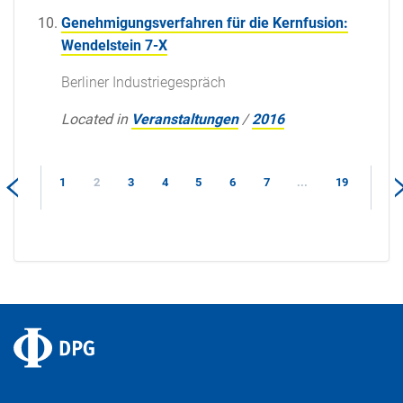
Genehmigungsverfahren für die Kernfusion:
Wendelstein 7-X
Berliner Industriegespräch
Located in
Veranstaltungen
/
2016
1
2
3
4
5
6
7
...
19