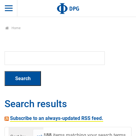
Home
Search results
Subscribe to an always-updated RSS feed.
188
items matching your search terms.