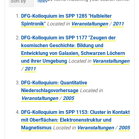
Sort by
relevance
date (newest first)
al
DFG-Kolloquium im SPP 1285 "Halbleiter
Spintronik"
Located in
Veranstaltungen
/
2011
DFG-Kolloquium im SPP 1177 "Zeugen der
kosmischen Geschichte: Bildung und
Entwicklung von Galaxien, Schwarzen Löchern
und ihrer Umgebung
Located in
Veranstaltungen
/
2011
DFG-Kolloquium: Quantitative
Niederschlagsvorhersage
Located in
Veranstaltungen
/
2005
DFG-Kolloquium im SPP 1153: Cluster in Kontakt
mit Oberflächen: Elektronenstruktur und
Magnetismus
Located in
Veranstaltungen
/
2005