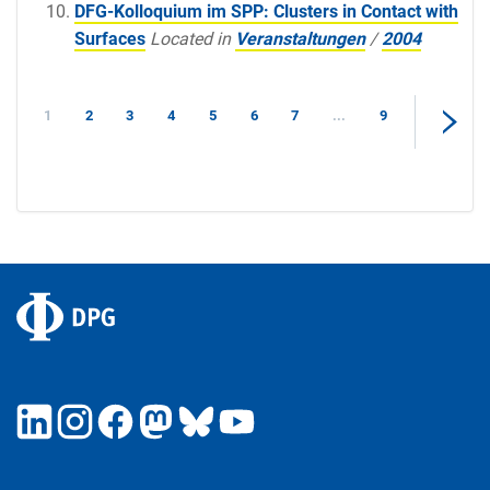
DFG-Kolloquium im SPP: Clusters in Contact with
Surfaces
Located in
Veranstaltungen
/
2004
1
2
3
4
5
6
7
...
9