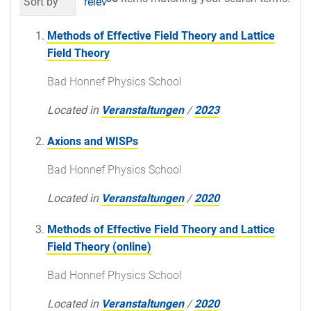
Sort by
relevance
date (newest first)
al
Methods of Effective Field Theory and Lattice
Field Theory
Bad Honnef Physics School
Located in
Veranstaltungen
/
2023
Axions and WISPs
Bad Honnef Physics School
Located in
Veranstaltungen
/
2020
Methods of Effective Field Theory and Lattice
Field Theory (online)
Bad Honnef Physics School
Located in
Veranstaltungen
/
2020