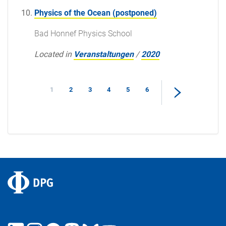
Physics of the Ocean (postponed)
Bad Honnef Physics School
Located in
Veranstaltungen
/
2020
1
2
3
4
5
6