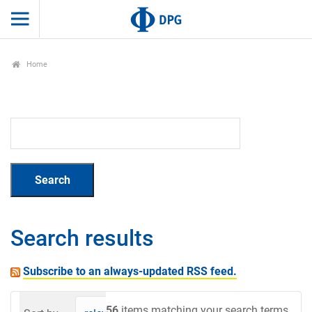
Home
Search results
Subscribe to an always-updated RSS feed.
56
items matching your search terms.