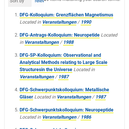
Sort by
relevance
date (newest first)
al
DFG-Kolloquium: Grenzflächen Magnetismus
Located in
Veranstaltungen
/
1990
DFG-Antrags-Kolloquium: Neuropetide
Located
in
Veranstaltungen
/
1988
DFG-SP-Kolloquium: Observational and
Analytical Methods relating to Large Scale
Structuresin the Universe
Located in
Veranstaltungen
/
1987
DFG-Schwerpunktskolloquium: Metallische
Gläser
Located in
Veranstaltungen
/
1987
DFG-Schwerpunktskolloquium: Neuropeptide
Located in
Veranstaltungen
/
1986