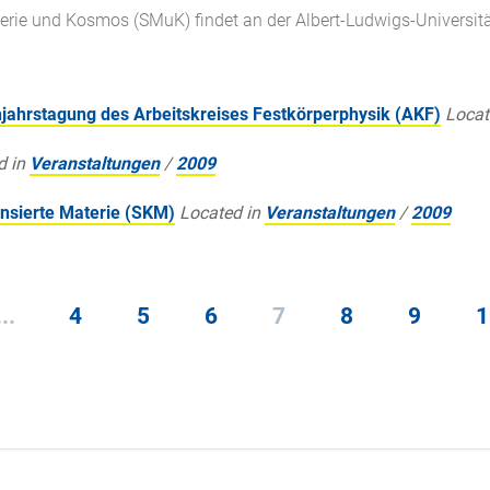
rie und Kosmos (SMuK) findet an der Albert-Ludwigs-Universität
jahrstagung des Arbeitskreises Festkörperphysik (AKF)
Locat
d in
Veranstaltungen
/
2009
nsierte Materie (SKM)
Located in
Veranstaltungen
/
2009
...
4
5
6
7
8
9
1