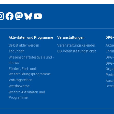
Aktivitäten und Programme
Veranstaltungen
DPG-
Selbst aktiv werden
Veranstaltungskalender
Aktu
Tagungen
DB-Veranstaltungsticket
Ehru
Wissenschaftsfestivals und -
DPG-
shows
DPG-
Förder-, Fort- und
Orga
Weiterbildungsprogramme
Preis
Vortragsreihen
Ausz
Wettbewerbe
Betei
Weitere Aktivitäten und
Programme