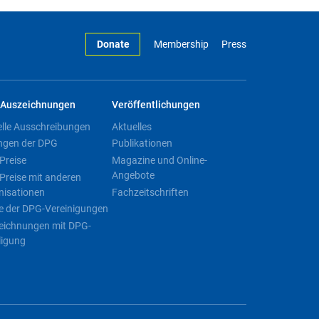
Donate
Membership
Press
Auszeichnungen
Veröffentlichungen
elle Ausschreibungen
Aktuelles
ngen der DPG
Publikationen
Preise
Magazine und Online-
Angebote
Preise mit anderen
nisationen
Fachzeitschriften
e der DPG-Vereinigungen
eichnungen mit DPG-
ligung