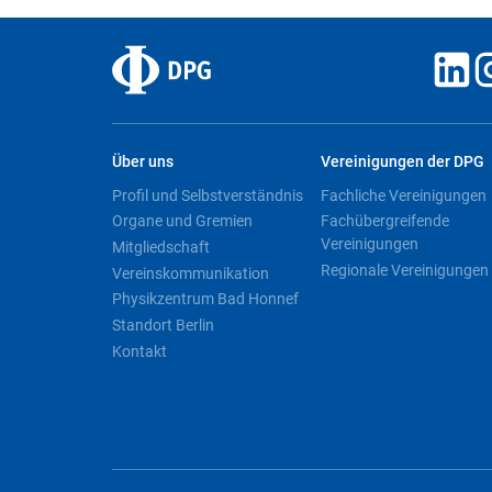
Über uns
Vereinigungen der DPG
Profil und Selbstverständnis
Fachliche Vereinigungen
Organe und Gremien
Fachübergreifende
Vereinigungen
Mitgliedschaft
Regionale Vereinigungen
Vereinskommunikation
Physikzentrum Bad Honnef
Standort Berlin
Kontakt