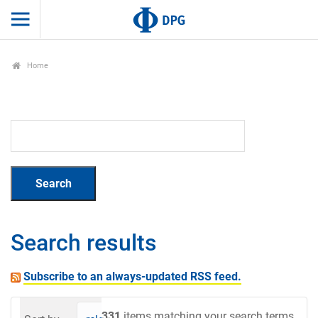
Home
Search results
Subscribe to an always-updated RSS feed.
331
items matching your search terms.