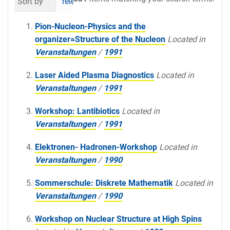
Sort by
relevance
date (newest first)
al
Pion-Nucleon-Physics and the
organizer=Structure of the Nucleon
Located in
Veranstaltungen
/
1991
Laser Aided Plasma Diagnostics
Located in
Veranstaltungen
/
1991
Workshop: Lantibiotics
Located in
Veranstaltungen
/
1991
Elektronen- Hadronen-Workshop
Located in
Veranstaltungen
/
1990
Sommerschule: Diskrete Mathematik
Located in
Veranstaltungen
/
1990
Workshop on Nuclear Structure at High Spins