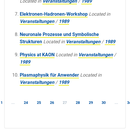
Located in
Veranstaltungen
/
1989
Elektronen-Hadronen-Workshop
Located in
Veranstaltungen
/
1989
Neuronale Prozesse und Symbolische
Strukturen
Located in
Veranstaltungen
/
1989
Physics at KAON
Located in
Veranstaltungen
/
1989
Plasmaphysik für Anwender
Located in
Veranstaltungen
/
1989
1
...
24
25
26
27
28
29
30
...
3