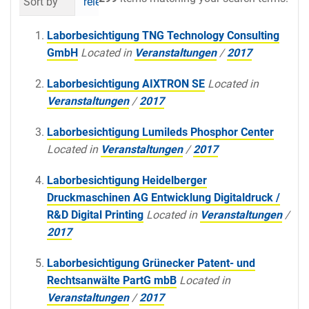
Sort by
relevance
date (newest first)
al
Laborbesichtigung TNG Technology Consulting
GmbH
Located in
Veranstaltungen
/
2017
Laborbesichtigung AIXTRON SE
Located in
Veranstaltungen
/
2017
Laborbesichtigung Lumileds Phosphor Center
Located in
Veranstaltungen
/
2017
Laborbesichtigung Heidelberger
Druckmaschinen AG Entwicklung Digitaldruck /
R&D Digital Printing
Located in
Veranstaltungen
/
2017
Laborbesichtigung Grünecker Patent- und
Rechtsanwälte PartG mbB
Located in
Veranstaltungen
/
2017