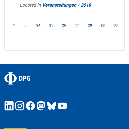
Located in
Veranstaltungen
/
2018
1
...
24
25
26
27
28
29
30