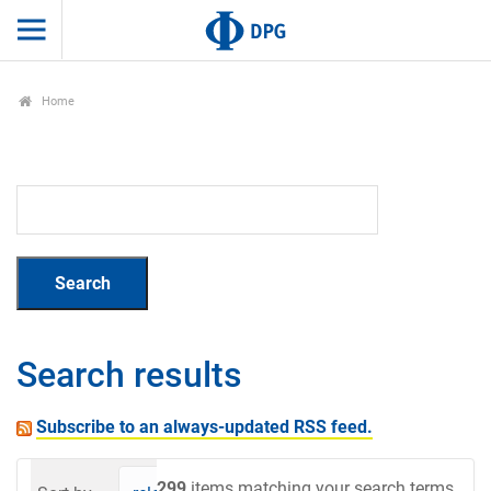
Home
Search results
Subscribe to an always-updated RSS feed.
299
items matching your search terms.