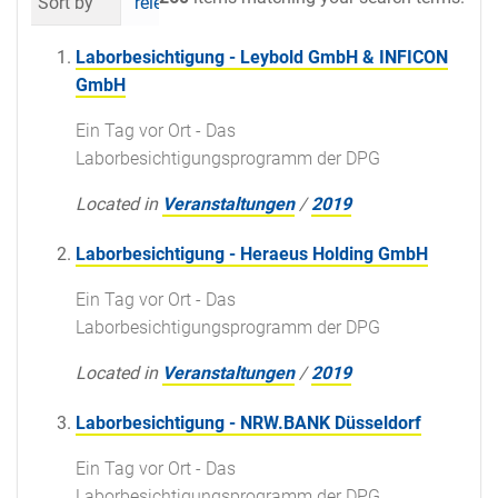
Sort by
relevance
date (newest first)
al
Laborbesichtigung - Leybold GmbH & INFICON
GmbH
Ein Tag vor Ort - Das
Laborbesichtigungsprogramm der DPG
Located in
Veranstaltungen
/
2019
Laborbesichtigung - Heraeus Holding GmbH
Ein Tag vor Ort - Das
Laborbesichtigungsprogramm der DPG
Located in
Veranstaltungen
/
2019
Laborbesichtigung - NRW.BANK Düsseldorf
Ein Tag vor Ort - Das
Laborbesichtigungsprogramm der DPG