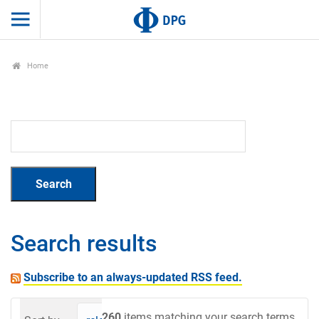
Home
Search results
Subscribe to an always-updated RSS feed.
260
items matching your search terms.