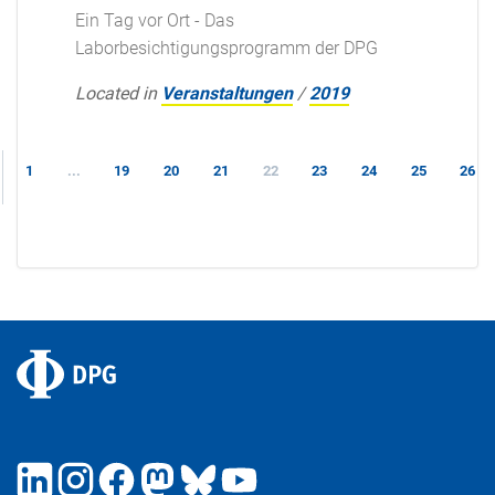
Ein Tag vor Ort - Das
Laborbesichtigungsprogramm der DPG
Located in
Veranstaltungen
/
2019
1
...
19
20
21
22
23
24
25
26