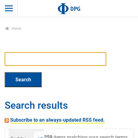
Home
Search results
Subscribe to an always-updated RSS feed.
259
items matching your search terms.