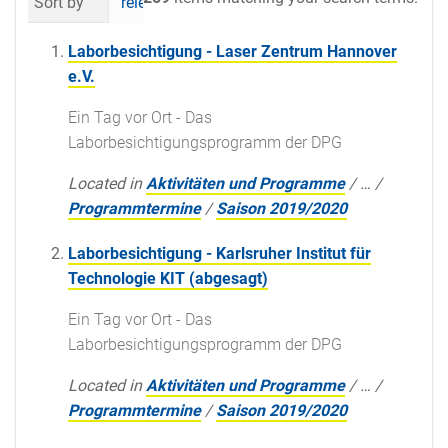
Sort by
relevance
date (newest first)
al
Laborbesichtigung - Laser Zentrum Hannover
e.V.
Ein Tag vor Ort - Das
Laborbesichtigungsprogramm der DPG
Located in
Aktivitäten und Programme
/
…
/
Programmtermine
/
Saison 2019/2020
Laborbesichtigung - Karlsruher Institut für
Technologie KIT (abgesagt)
Ein Tag vor Ort - Das
Laborbesichtigungsprogramm der DPG
Located in
Aktivitäten und Programme
/
…
/
Programmtermine
/
Saison 2019/2020