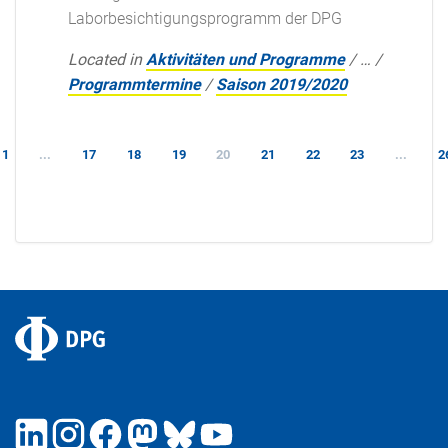
Laborbesichtigungsprogramm der DPG
Located in
Aktivitäten und Programme
/
…
/
Programmtermine
/
Saison 2019/2020
1
...
17
18
19
20
21
22
23
...
2