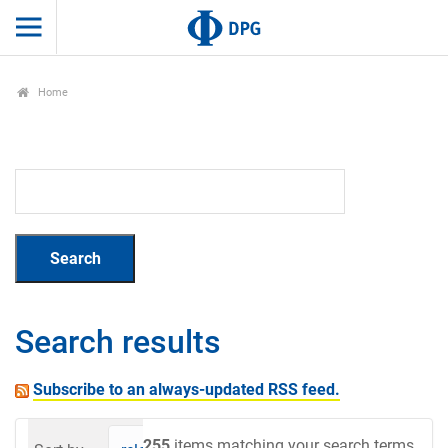
Home
Search results
Subscribe to an always-updated RSS feed.
255
items matching your search terms.