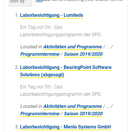
Sort by
relevance
date (newest first)
al
Laborbesichtigung - Lumileds
Ein Tag vor Ort - Das
Laborbesichtigungsprogramm der DPG
Located in
Aktivitäten und Programme
/
…
/
Programmtermine
/
Saison 2019/2020
Laborbesichtigung - BearingPoint Software
Solutions (abgesagt)
Ein Tag vor Ort - Das
Laborbesichtigungsprogramm der DPG
Located in
Aktivitäten und Programme
/
…
/
Programmtermine
/
Saison 2019/2020
Laborbesichtigung - Menlo Systems GmbH