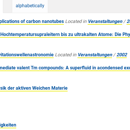
alphabetically
plications of carbon nanotubes
Located in
Veranstaltungen
/
2
 Hochtemperatursupraleitern bis zu ultrakalten Atome: Die P
vitationswellenastronomie
Located in
Veranstaltungen
/
2002
rmediate valent Tm compounds: A superfluid in acondensed exc
ysik der aktiven Weichen Materie
igkeiten