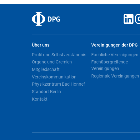
Über uns
Vereinigungen der DPG
Profil und Selbstverständnis
Fachliche Vereinigungen
Organe und Gremien
Fachübergreifende
Vereinigungen
Mitgliedschaft
Regionale Vereinigungen
Vereinskommunikation
Physikzentrum Bad Honnef
Standort Berlin
Kontakt