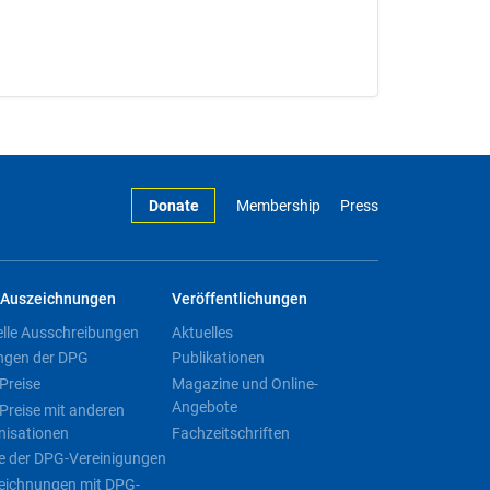
Donate
Membership
Press
Auszeichnungen
Veröffentlichungen
elle Ausschreibungen
Aktuelles
ngen der DPG
Publikationen
Preise
Magazine und Online-
Angebote
Preise mit anderen
nisationen
Fachzeitschriften
e der DPG-Vereinigungen
eichnungen mit DPG-