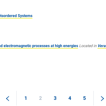
Disordered Systems
d electromagnetic processes at high energies
Located in
Vera
1
2
3
4
5