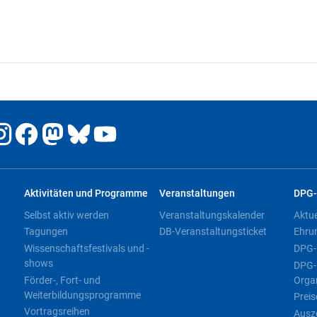
Aktivitäten und Programme
Veranstaltungen
DPG-
Selbst aktiv werden
Veranstaltungskalender
Aktu
Tagungen
DB-Veranstaltungsticket
Ehru
Wissenschaftsfestivals und -
DPG-
shows
DPG-
Förder-, Fort- und
Orga
Weiterbildungsprogramme
Preis
Vortragsreihen
Ausz