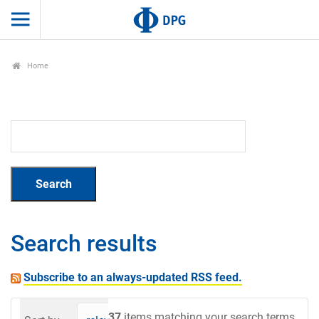
Home
Search results
Subscribe to an always-updated RSS feed.
37
items matching your search terms.