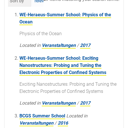
Sort by
relevance
date (newest first)
al
WE-Heraeus-Summer School: Physics of the
Ocean
Physics of the Ocean
Located in
Veranstaltungen
/
2017
WE-Heraeus-Summer School: Exciting
Nanostructures: Probing and Tuning the
Electronic Properties of Confined Systems
Exciting Nanostructures: Probing and Tuning the
Electronic Properties of Confined Systems
Located in
Veranstaltungen
/
2017
BCGS Summer School
Located in
Veranstaltungen
/
2016