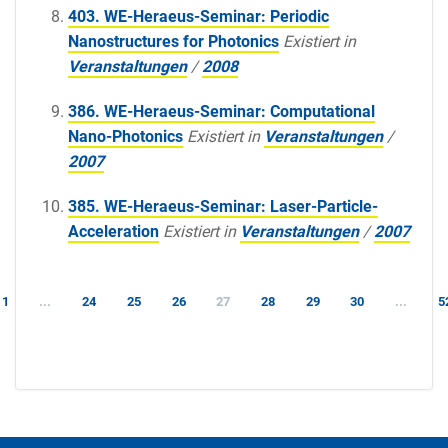
403. WE-Heraeus-Seminar: Periodic
Nanostructures for Photonics
Existiert in
Veranstaltungen
/
2008
386. WE-Heraeus-Seminar: Computational
Nano-Photonics
Existiert in
Veranstaltungen
/
2007
385. WE-Heraeus-Seminar: Laser-Particle-
Acceleration
Existiert in
Veranstaltungen
/
2007
1
...
24
25
26
27
28
29
30
...
5