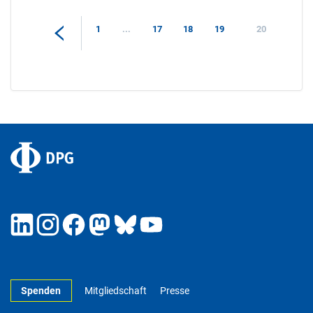
1
...
17
18
19
20
Spenden
Mitgliedschaft
Presse