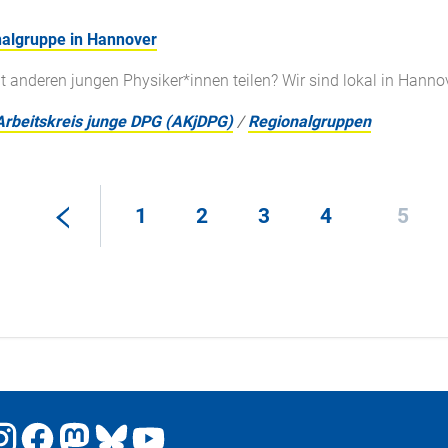
nalgruppe in Hannover
t anderen jungen Physiker*innen teilen? Wir sind lokal in Hannov
Arbeitskreis junge DPG (AKjDPG)
/
Regionalgruppen
1
2
3
4
5