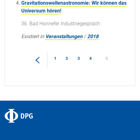
Gravitationswellenastronomie: Wir können das
Universum hören!
36. Bad Honnefer Industriegespräch
Existiert in
Veranstaltungen
/
2018
1
2
3
4
5