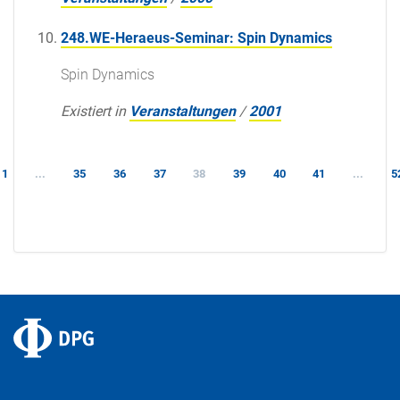
248.WE-Heraeus-Seminar: Spin Dynamics
Spin Dynamics
Existiert in
Veranstaltungen
/
2001
1
...
35
36
37
38
39
40
41
...
5