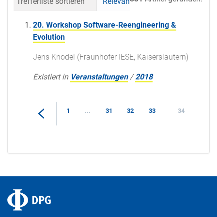
Trefferliste sortieren
Relevanz
Datum (neueste 
20. Workshop Software-Reengineering &
Evolution
Jens Knodel (Fraunhofer IESE, Kaiserslautern)
Existiert in
Veranstaltungen
/
2018
1
...
31
32
33
34