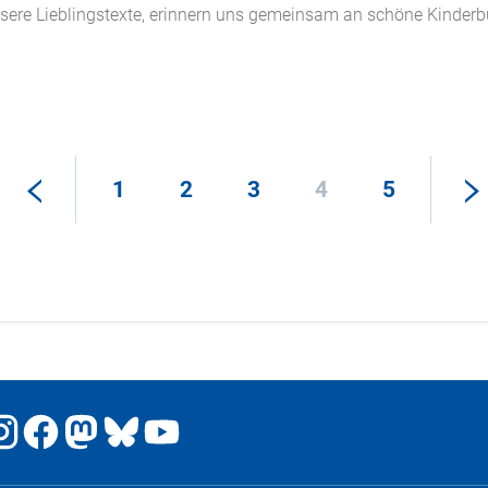
unsere Lieblingstexte, erinnern uns gemeinsam an schöne Kinde
1
2
3
4
5