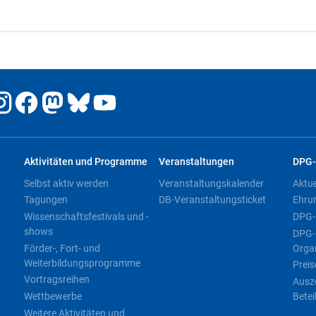
Aktivitäten und Programme
Veranstaltungen
DPG-
Selbst aktiv werden
Veranstaltungskalender
Aktu
Tagungen
DB-Veranstaltungsticket
Ehru
Wissenschaftsfestivals und -
DPG-
shows
DPG-
Förder-, Fort- und
Orga
Weiterbildungsprogramme
Preis
Vortragsreihen
Ausz
Wettbewerbe
Betei
Weitere Aktivitäten und