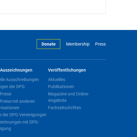
Donate
Membership
Press
Auszeichnungen
Veröffentlichungen
elle Ausschreibungen
Aktuelles
ngen der DPG
Publikationen
Preise
Magazine und Online-
Angebote
Preise mit anderen
nisationen
Fachzeitschriften
e der DPG-Vereinigungen
eichnungen mit DPG-
ligung