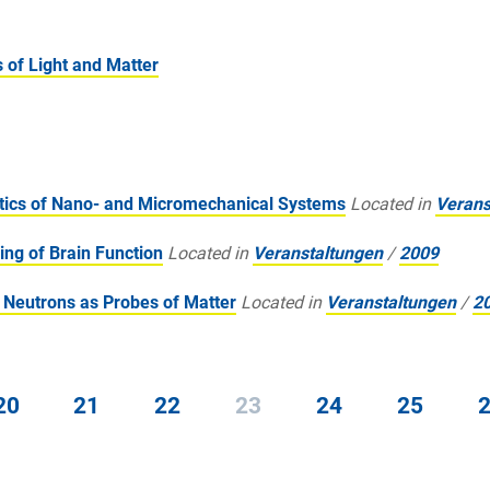
of Light and Matter
ics of Nano- and Micromechanical Systems
Located in
Verans
ng of Brain Function
Located in
Veranstaltungen
/
2009
Neutrons as Probes of Matter
Located in
Veranstaltungen
/
2
20
21
22
23
24
25