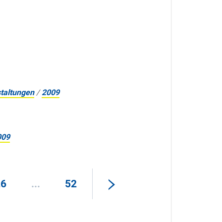
taltungen
/
2009
009
26
...
52