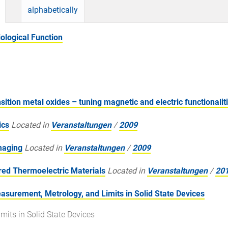
alphabetically
ological Function
ition metal oxides – tuning magnetic and electric functionalit
ics
Located in
Veranstaltungen
/
2009
maging
Located in
Veranstaltungen
/
2009
ed Thermoelectric Materials
Located in
Veranstaltungen
/
20
urement, Metrology, and Limits in Solid State Devices
its in Solid State Devices