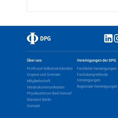
Über uns
Vereinigungen der DPG
Profil und Selbstverständnis
Fachliche Vereinigungen
Organe und Gremien
Fachübergreifende
Vereinigungen
Mitgliedschaft
Regionale Vereinigungen
Vereinskommunikation
Physikzentrum Bad Honnef
Standort Berlin
Kontakt