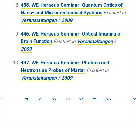
438. WE-Heraeus-Seminar: Quantum Optics of
Nano- and Micromechanical Systems
Existiert in
Veranstaltungen
/
2009
446. WE-Heraeus-Seminar: Optical Imaging of
Brain Function
Existiert in
Veranstaltungen
/
2009
437. WE-Heraeus-Seminar: Photons and
Neutrons as Probes of Matter
Existiert in
Veranstaltungen
/
2009
1
...
20
21
22
23
24
25
26
...
5