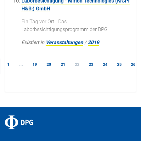
Laborbesichtigung - Mirion Technologies (MGPI
H&B;) GmbH
Ein Tag vor Ort - Das
Laborbesichtigungsprogramm der DPG
Existiert in
Veranstaltungen
/
2019
1
...
19
20
21
22
23
24
25
26