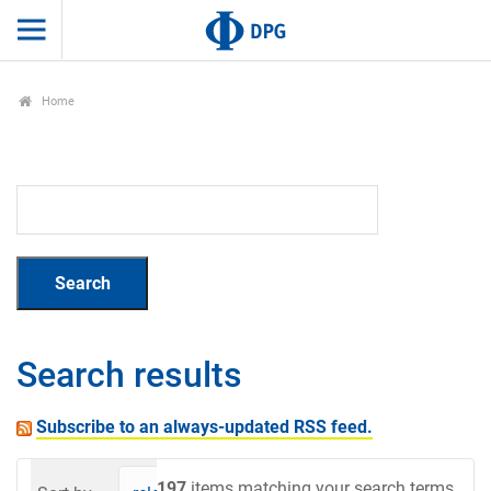
Home
Search results
Subscribe to an always-updated RSS feed.
197
items matching your search terms.