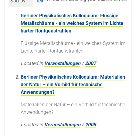
Sort by
relevance
date (newest first)
al
Berliner Physikalisches Kolloquium: Flüssige
Metallschäume - ein weiches System im Lichte
harter Röntgenstrahlen
Flüssige Metallschäume - ein weiches System im
Lichte harter Röntgenstrahlen
Located in
Veranstaltungen
/
2007
Berliner Physikalisches Kolloquium: Materialien
der Natur – ein Vorbild für technische
Anwendungen?
Materialien der Natur – ein Vorbild für technische
Anwendungen?
Located in
Veranstaltungen
/
2008