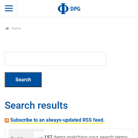
Home
Search results
Subscribe to an always-updated RSS feed.
197
items matching your search terms.