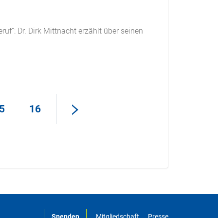
uf“: Dr. Dirk Mittnacht erzählt über seinen
5
16
Spenden
Mitgliedschaft
Presse