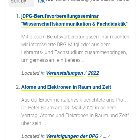
Sort by
relevance
date (newest first)
al
jDPG-Berufsvorbereitungsseminar
"Wissenschaftskommunikation & Fachdidaktik"
Mit diesem Berufsvorbereitungsseminar möchten
wir interessierte DPG-Mitglieder aus dem
Lehramts- und Fachstudium zusammenbringen,
um gemeinsam ein tieferes ...
Located in
Veranstaltungen
/
2022
Atome und Elektronen in Raum und Zeit
Aus der Experimentalphysik berichtete uns Prof.
Dr. Peter Baum am 03. Mail 2022 in seinem
Vortrag "Atome und Elektronen in Raum und Zeit"
über sein ...
Located in
Vereinigungen der DPG
/
…
/