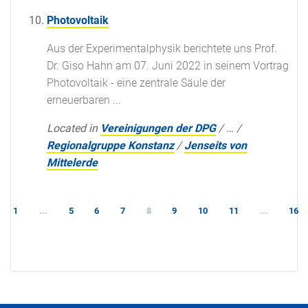
Photovoltaik
Aus der Experimentalphysik berichtete uns Prof.
Dr. Giso Hahn am 07. Juni 2022 in seinem Vortrag
Photovoltaik - eine zentrale Säule der
erneuerbaren ...
Located in
Vereinigungen der DPG
/
…
/
Regionalgruppe Konstanz
/
Jenseits von
Mittelerde
1
...
5
6
7
8
9
10
11
...
16