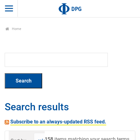
Home
Search results
Subscribe to an always-updated RSS feed.
158
items matching your search terms.