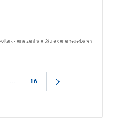
taik - eine zentrale Säule der erneuerbaren ...
...
16