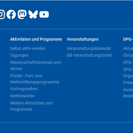
Aktivitäten und Programme
Veranstaltungen
DPG-
Selbst aktiv werden
Veranstaltungskalender
Aktu
Tagungen
DB-Veranstaltungsticket
Ehru
Wissenschaftsfestivals und -
DPG-
shows
DPG-
Förder-, Fort- und
Orga
Weiterbildungsprogramme
Preis
Vortragsreihen
Ausz
Wettbewerbe
Betei
Weitere Aktivitäten und
Programme