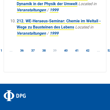
Dynamik in der Physik der Umwelt
Located in
Veranstaltungen
/
1999
212. WE-Heraeus-Seminar: Chemie im Weltall -
Wege zu Bausteinen des Lebens
Located in
Veranstaltungen
/
1999
1
...
36
37
38
39
40
41
42
...
5