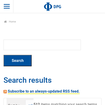
Home
Search results
Subscribe to an always-updated RSS feed.
512
items matching your search terms.