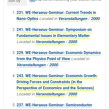
Sort by
relevance
date (newest first)
al
231. WE-Heraeus-Seminar: Current Trends in
Nano-Optics
Located in
Veranstaltungen
/
2000
241. WE-Heraeus-Seminar: Symposium on
Fundamental Issues in Elementary Matter
Located in
Veranstaltungen
/
2000
229. WE-Heraeus-Seminar: Economic Dynamics
from the Physics Point of View
Located in
Veranstaltungen
/
2000
243. WE-Heraeus-Seminar: Economic Growth:
Driving Forces and Constraints (in the
Perspective of Economics and the Sciences)
Located in
Veranstaltungen
/
2000
237. WE-Heraeus-Seminar: Semiconductor